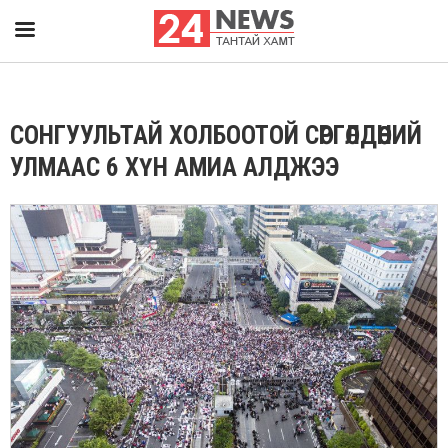
СОНГУУЛЬТАЙ ХОЛБООТОЙ СӨРГӨЛДӨӨНИЙ
УЛМААС 6 ХҮН АМИА АЛДЖЭЭ