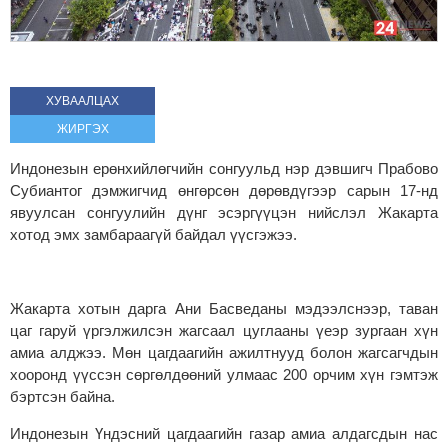
ХУВААЛЦАХ
ЖИРГЭХ
Индонезын ерөнхийлөгчийн сонгуульд нэр дэвшигч Прабово
Субиантог дэмжигчид өнгөрсөн дөрөвдүгээр сарын 17-нд
явуулсан сонгуулийн дүнг эсэргүүцэн нийслэл Жакарта
хотод эмх замбараагүй байдал үүсгэжээ.
Жакарта хотын дарга Ани Басведаны мэдээлснээр, таван
цаг гаруй үргэлжилсэн жагсаал цуглааны үеэр зургаан хүн
амиа алджээ. Мөн цагдаагийн ажилтнууд болон жагсагчдын
хооронд үүссэн сөргөлдөөний улмаас 200 орчим хүн гэмтэж
бэртсэн байна.
Индонезын Үндэсний цагдаагийн газар амиа алдагсдын нас