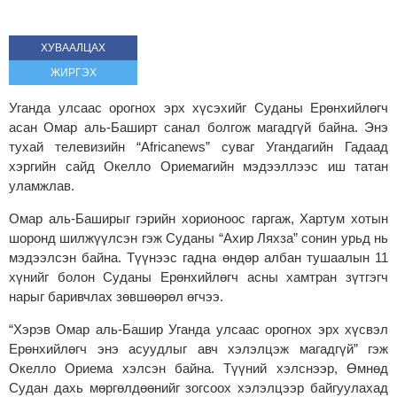
ХУВААЛЦАХ
ЖИРГЭХ
Уганда улсаас орогнох эрх хүсэхийг Суданы Ерөнхийлөгч
асан Омар аль-Баширт санал болгож магадгүй байна. Энэ
тухай телевизийн “Africanews” суваг Угандагийн Гадаад
хэргийн сайд Окелло Ориемагийн мэдээллээс иш татан
уламжлав.
Омар аль-Баширыг гэрийн хорионоос гаргаж, Хартум хотын
шоронд шилжүүлсэн гэж Суданы “Ахир Ляхза” сонин урьд нь
мэдээлсэн байна. Түүнээс гадна өндөр албан тушаалын 11
хүнийг болон Суданы Ерөнхийлөгч асны хамтран зүтгэгч
нарыг баривчлах зөвшөөрөл өгчээ.
“Хэрэв Омар аль-Башир Уганда улсаас орогнох эрх хүсвэл
Ерөнхийлөгч энэ асуудлыг авч хэлэлцэж магадгүй” гэж
Окелло Ориема хэлсэн байна. Түүний хэлснээр, Өмнөд
Судан дахь мөргөлдөөнийг зогсоох хэлэлцээр байгуулахад