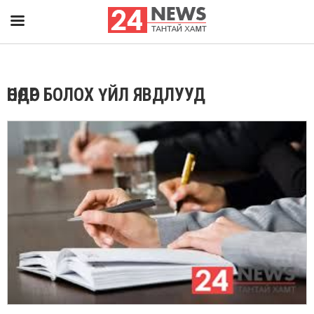
ӨНӨӨДӨР БОЛОХ ҮЙЛ ЯВДЛУУД