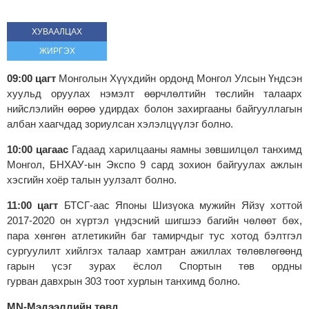
ХУВААЛЦАХ
ЖИРГЭХ
09:00 цагт
Монголын Хүүхдийн ордонд Монгол Улсын Үндсэн
хуульд оруулах нэмэлт өөрчлөлтийн төслийн талаарх
нийслэлийн өөрөө удирдах болон захиргааны байгууллагын
албан хаагчдад зориулсан хэлэлцүүлэг болно.
10:00 цагаас
Гадаад харилцааны яамны зөвшилцөл танхимд
Монгол, БНХАУ-
ын
Экспо
9 сард зохион байгуулах ажлын
хэсгийн хоёр талын уулзалт болно.
11:00 цагт
БТСГ
-
аас
Японы Шизүока мужийн
Яйзү
хоттой
2017-2020 он хүртэл үндэсний шигшээ багийн чөлөөт бөх,
пара хөнгөн атлетикийн баг тамирчдыг тус хотод бэлтгэл
сургуулилт хийлгэх талаар хамтран ажиллах төлөвлөгөөнд
гарын үсэг зурах ёслол Спортын төв ордны
гурван
давхрын
303 тоот хурлын танхимд болно.
MN-Мэдээллийн төвд